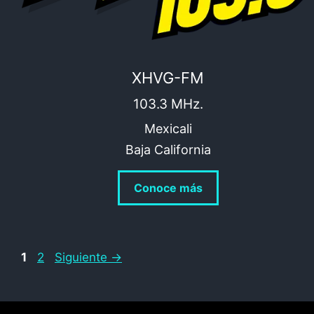
XHVG-FM
103.3 MHz.
Mexicali
Baja California
Conoce más
Página
Página
1
2
Siguiente
→