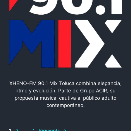
XHENO-FM 90.1 Mix Toluca combina elegancia,
ritmo y evolución. Parte de Grupo ACIR, su
propuesta musical cautiva al público adulto
contemporáneo.
Página
Página
Página
1
2
…
7
Siguiente
→