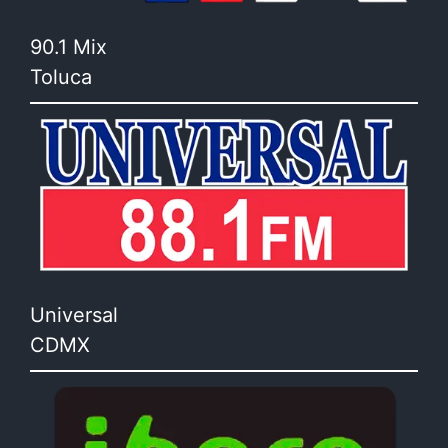
90.1 Mix
Toluca
Universal
CDMX