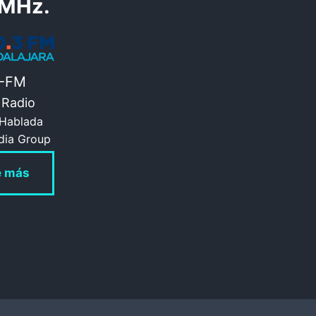
 MHz.
-FM
 Radio
 Hablada
dia Group
e más