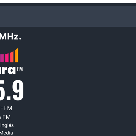
 MHz.
I-FM
a FM
inglés
 Media