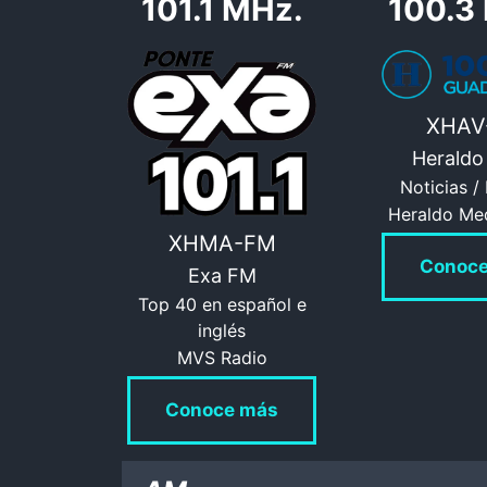
101.1 MHz.
100.3
XHAV
Heraldo
Noticias /
Heraldo Me
XHMA-FM
Conoc
Exa FM
Top 40 en español e
inglés
MVS Radio
Conoce más