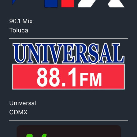
90.1 Mix
Toluca
Universal
CDMX