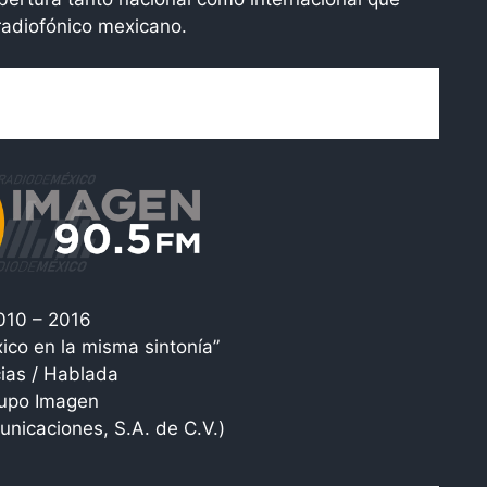
radiofónico mexicano.
010 – 2016
ico en la misma sintonía”
cias / Hablada
upo Imagen
nicaciones, S.A. de C.V.)