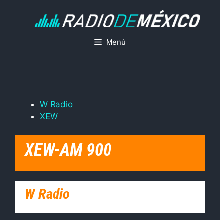
Saltar
al
contenido
Menú
W Radio
XEW
XEW-AM 900
W Radio