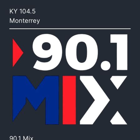
KY 104.5
Monterrey
90.1 Mix