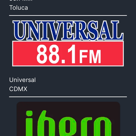
Toluca
Universal
CDMX