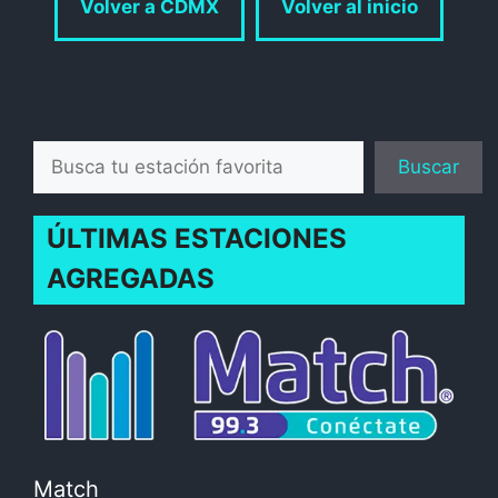
Volver a CDMX
Volver al inicio
Buscar
Buscar
ÚLTIMAS ESTACIONES
AGREGADAS
Match